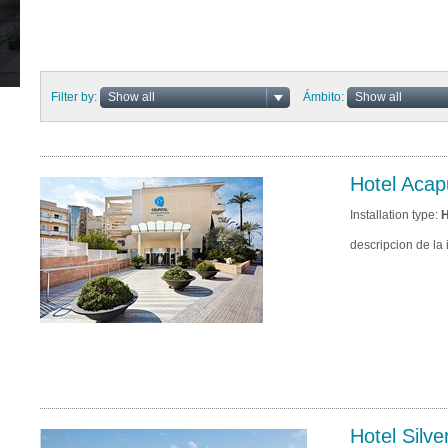
Filter by:
Show all
Ámbito:
Show all
Hotel Acap
Installation type:
H
descripcion de la 
Hotel Silv